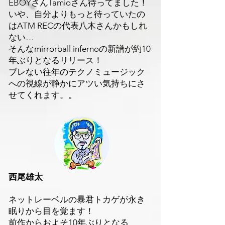
EBOYさんTamioさん待ってました！
いや、自分よりもっと待っていたの
はATM RECの代表八木さんかもしれ
ない…
そんなmirrorball infernoの新譜が約10
年ぶりとなるリリース！
ブレない往年のテクノミュージック
への視線が静かにアツい気持ちにさ
せてくれます。。
西尾雄太
ネットレーベルの暴君トカゲが永き
眠りから目を覚ます！
前作からおよそ10年ぶりとなる