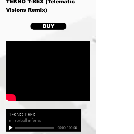
TEKNO T-REX (Telematic
Visions Remix)
BUY
TEKNO T-REX
mirrorball inferno
00:00
/
00:00