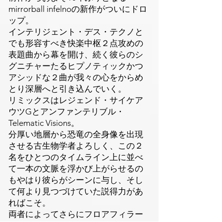
mirrorball infelnoの新作がついにドロ
ップ。
インテリジェント・デス・テクノと
でも形容すべき快楽中枢２点攻めの
表題曲から幕を開け、続く彼らのシ
グニチャーたるヒプノティックかつ
アシッドな２曲が我々の心をからめ
とり深層へと引き込んでいく。
リミックスはレジェンド・サイケア
ウツGとアンファンテリブル・
Telematic Visions。
分厚い地層から恐竜の全身像を出現
させる古生物学者よろしく、この２
名をひとつのタイムライン上に並べ
て一本の文脈を浮かび上がらせるの
もやはり彼らがシーンに与し、そし
て何より見つづけていた説得力があ
ればこそ。
両者によってさらにフロアフィラー