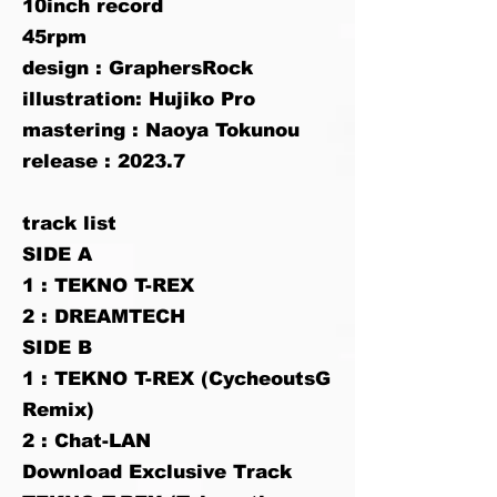
10inch record
45rpm
design : GraphersRock
illustration: Hujiko Pro
mastering : Naoya Tokunou
release : 2023.7
track list
SIDE A
1 : TEKNO T-REX
2 : DREAMTECH
SIDE B
1 : TEKNO T-REX (CycheoutsG
Remix)
2 : Chat-LAN
Download Exclusive Track