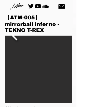
【ATM-005
】
mirrorball inferno -
TEKNO T-REX